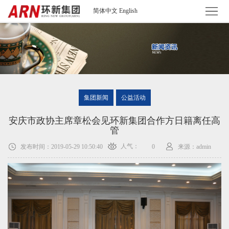
简体中文
English
首
页
集
团
新
集团新闻
公益活动
简
闻
投
安庆市政协主席章松会见环新集团合作方日籍离任高
介
资
资
集
管
人气：
发布时间：2019-05-29 10:50:40
来源：admin
0
讯
者
团
人
关
业
才
联
系
务
招
系
聘
我