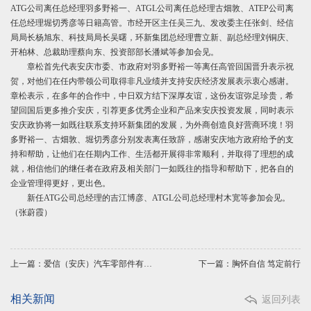
ATG公司离任总经理羽多野裕一、ATGL公司离任总经理古畑敦、ATEP公司离
任总经理堀切秀彦等日籍高管。市经开区主任吴三九、发改委主任张剑、经信
局局长杨旭东、科技局局长吴曙，环新集团总经理曹立新、副总经理刘铜庆、
开柏林、总裁助理蔡向东、投资部部长潘斌等参加会见。
章松首先代表安庆市委、市政府对羽多野裕一等离任高管回国晋升表示祝
贺，对他们在任内带领公司取得非凡业绩并支持安庆经济发展表示衷心感谢。
章松表示，在多年的合作中，中日双方结下深厚友谊，这份友谊弥足珍贵，希
望回国后更多推介安庆，引荐更多优秀企业和产品来安庆投资发展，同时表示
安庆政协将一如既往联系支持环新集团的发展，为外商创造良好营商环境！羽
多野裕一、古畑敦、堀切秀彦分别发表离任致辞，感谢安庆地方政府给予的支
持和帮助，让他们在任期内工作、生活都开展得非常顺利，并取得了理想的成
就，相信他们的继任者在政府及相关部门一如既往的指导和帮助下，把各自的
企业管理得更好，更出色。
新任ATG公司总经理的吉江博彦、ATGL公司总经理村木宽等参加会见。
（张蔚霞）
上一篇：爱信（安庆）汽车零部件有限公司开工奠基典礼隆重举行
下一篇：胸怀自信 笃定前行
相关新闻
返回列表