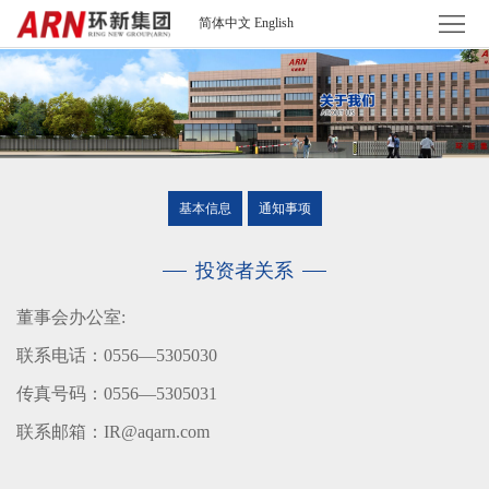
简体中文
English
首
页
集
团
新
基本信息
通知事项
简
闻
投
投资者关系
介
资
资
集
董事会办公室:
讯
者
团
人
联系电话
：
0556—5305030
关
业
才
联
传真号码
：
0556—5305031
系
务
招
系
联系邮箱
：
IR@aqarn.com
聘
我