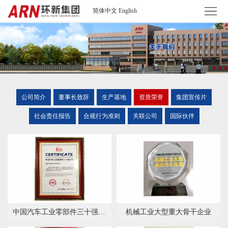
简体中文
English
首
页
集
团
新
公司简介
董事长致辞
生产基地
资质荣誉
集团宣传片
简
闻
投
社会责任报告
合规行为准则
关联公司
国际伙伴
介
资
资
集
讯
者
团
人
关
业
才
联
系
务
招
系
中国汽车工业零部件三十强证书
机械工业大型重大骨干企业
聘
我