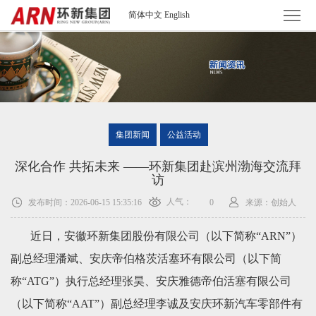
简体中文
English
首
页
集
团
新
集团新闻
公益活动
简
闻
投
深化合作 共拓未来 ——环新集团赴滨州渤海交流拜
介
资
资
集
访
人气：
发布时间：2026-06-15 15:35:16
来源：创始人
0
讯
者
团
人
近日，安徽环新集团股份有限公司（以下简称“ARN”）
关
业
才
联
副总经理潘斌、安庆帝伯格茨活塞环有限公司（以下简
系
务
招
系
称“ATG”）执行总经理张昊、安庆雅德帝伯活塞有限公司
（以下简称“AAT”）副总经理李诚及安庆环新汽车零部件有
聘
我